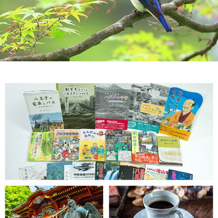
2026/07/24
【2026 第１回語学ボランティア研修会「AI×
人間の力」でさらに伝わる～AI翻訳の賢い使い
方と、気をつけたい落とし穴～】
2026/07/22
【多摩エリア本づくりマルシェの記事】
2026/07/22
【第120回世界の人とふれあいタイム「南アフ
リカの話」】