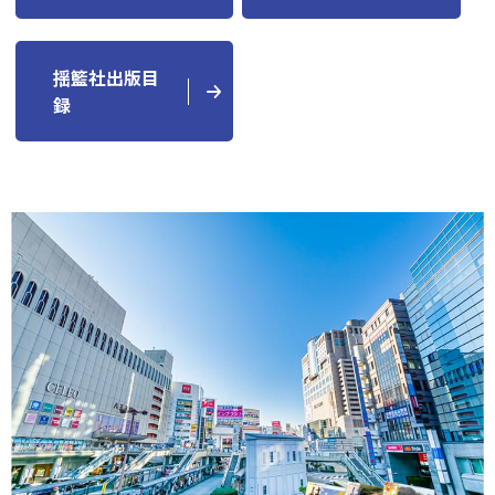
揺籃社出版目
録