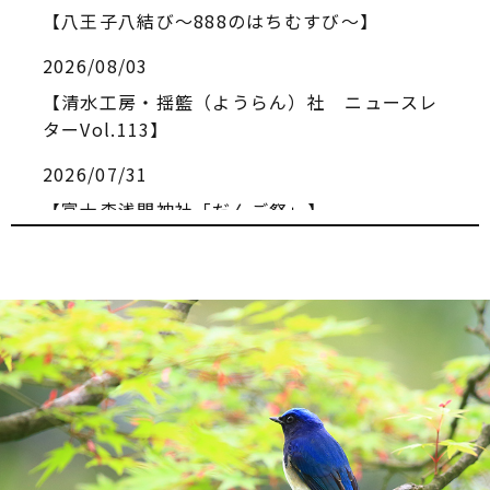
【八王子八結び～888のはちむすび～】
2026/08/03
【清水工房・揺籃（ようらん）社 ニュースレ
ターVol.113】
2026/07/31
【富士森浅間神社「だんご祭」】
2026/07/30
【南大沢のほぼ全部がわかるアプリ!!】
2026/07/28
★【7/29水 「たまエリア本づくりマルシェ」
を開催します！】
2026/07/27
【上映会「遠い山なみの光」】