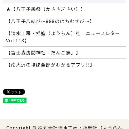
★【八王子鵲祭（かささぎさい）】
【八王子八結び～888のはちむすび～】
【清水工房・揺籃（ようらん）社 ニュースレター
Vol.113】
【富士森浅間神社「だんご祭」】
【南大沢のほぼ全部がわかるアプリ!!】
Copyright © 株式会社清水工房・揺籃社（ようらん