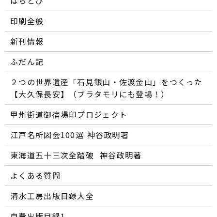
はちとぴ
印刷全般
新刊情報
ふだん記
２つの世界遺産「石見銀山・佐渡金山」をつくった
【大久保長安】（ブラタモリにも登場！）
甲州街道御宿場印プロジェクト
江戸名所図会100選―― 神谷政明著
東海道五十三次全踏破 ―― 神谷政明著
よくある質問
清水工房出版目録大全
自費出版目録1