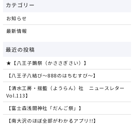
お知らせ
最新情報
★【八王子鵲祭（かささぎさい）】
【八王子八結び～888のはちむすび～】
【清水工房・揺籃（ようらん）社 ニュースレター
Vol.113】
【富士森浅間神社「だんご祭」】
【南大沢のほぼ全部がわかるアプリ!!】