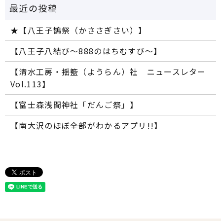
★【八王子鵲祭（かささぎさい）】
【八王子八結び～888のはちむすび～】
【清水工房・揺籃（ようらん）社 ニュースレター
Vol.113】
【富士森浅間神社「だんご祭」】
【南大沢のほぼ全部がわかるアプリ!!】