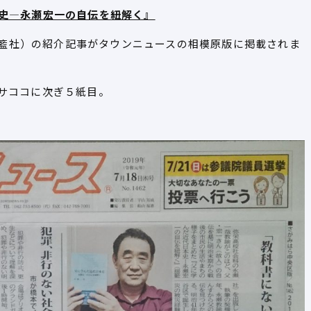
史―永瀬宏一の自伝を紐解く』
、揺籃社）の紹介記事がタウンニュースの相模原版に掲載されま
サココに次ぎ５紙目。