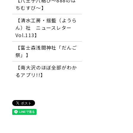
【八王子八結び～888のは
ちむすび～】
【清水工房・揺籃（ようら
ん）社 ニュースレター
Vol.113】
【富士森浅間神社「だんご
祭」】
【南大沢のほぼ全部がわか
るアプリ!!】