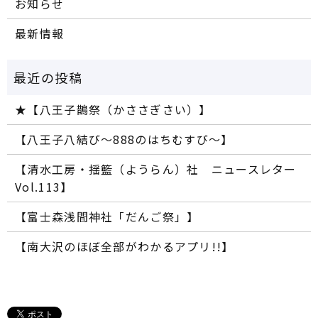
お知らせ
最新情報
★【八王子鵲祭（かささぎさい）】
【八王子八結び～888のはちむすび～】
【清水工房・揺籃（ようらん）社 ニュースレター
Vol.113】
【富士森浅間神社「だんご祭」】
【南大沢のほぼ全部がわかるアプリ!!】