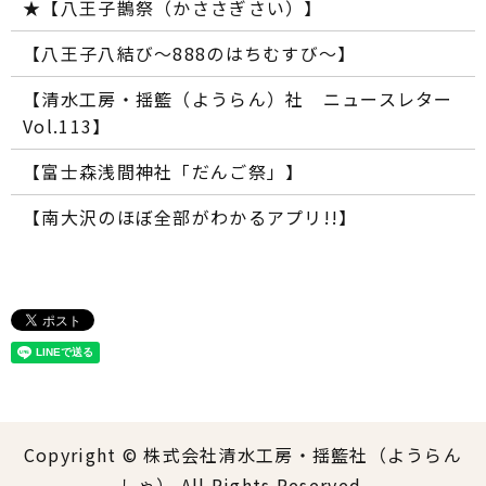
★【八王子鵲祭（かささぎさい）】
【八王子八結び～888のはちむすび～】
【清水工房・揺籃（ようらん）社 ニュースレター
Vol.113】
【富士森浅間神社「だんご祭」】
【南大沢のほぼ全部がわかるアプリ!!】
Copyright © 株式会社清水工房・揺籃社（ようらん
しゃ） All Rights Reserved.