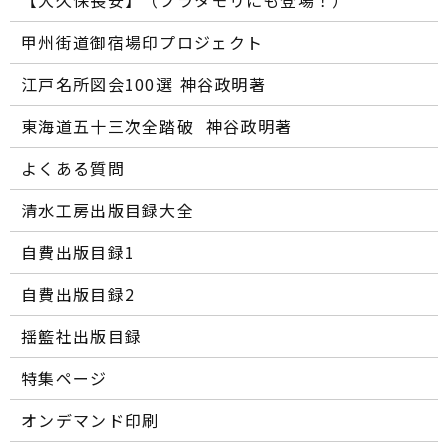
【大久保長安】（ブラタモリにも登場！）
甲州街道御宿場印プロジェクト
江戸名所図会100選―― 神谷政明著
東海道五十三次全踏破 ―― 神谷政明著
よくある質問
清水工房出版目録大全
自費出版目録1
自費出版目録2
揺籃社出版目録
特集ページ
オンデマンド印刷