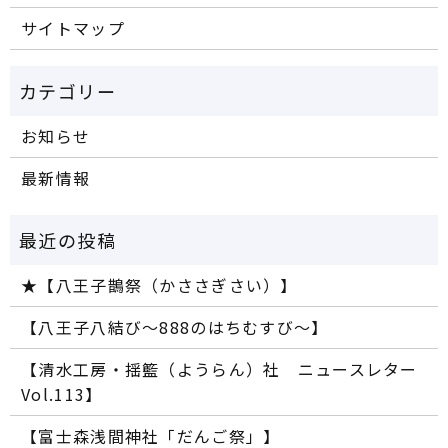
サイトマップ
お知らせ
最新情報
★【八王子鵲祭（かささぎさい）】
【八王子八結び～888のはちむすび～】
【清水工房・揺籃（ようらん）社 ニュースレター
Vol.113】
【富士森浅間神社「だんご祭」】