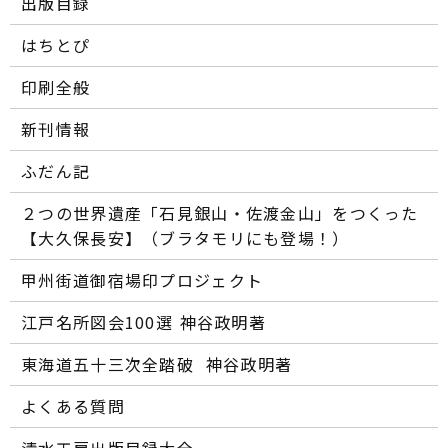
出版目録
はちとぴ
印刷全般
新刊情報
ふだん記
２つの世界遺産「石見銀山・佐渡金山」をつくった
【大久保長安】（ブラタモリにも登場！）
甲州街道御宿場印プロジェクト
江戸名所図会100選―― 神谷政明著
東海道五十三次全踏破 ―― 神谷政明著
よくある質問
清水工房出版目録大全