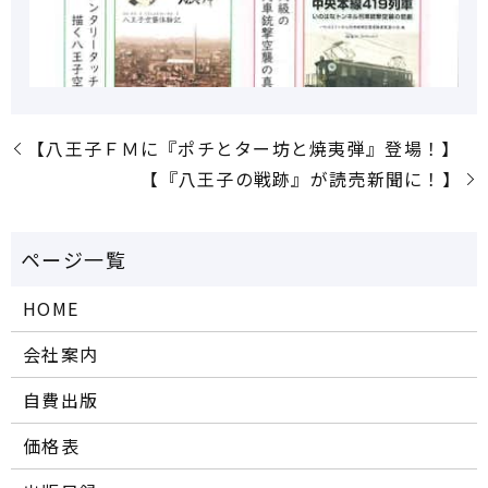
【八王子ＦＭに『ポチとター坊と焼夷弾』登場！】
【『八王子の戦跡』が読売新聞に！】
HOME
会社案内
自費出版
価格表