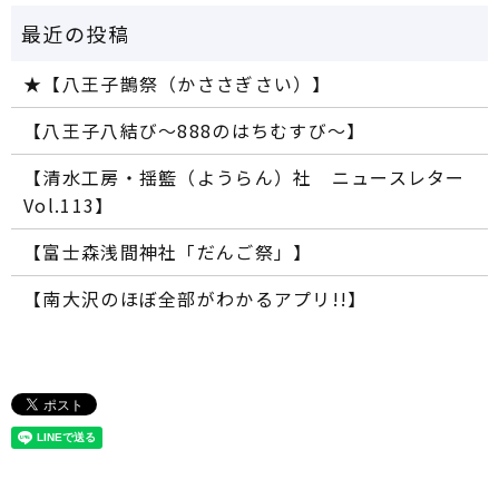
★【八王子鵲祭（かささぎさい）】
【八王子八結び～888のはちむすび～】
【清水工房・揺籃（ようらん）社 ニュースレター
Vol.113】
【富士森浅間神社「だんご祭」】
【南大沢のほぼ全部がわかるアプリ!!】