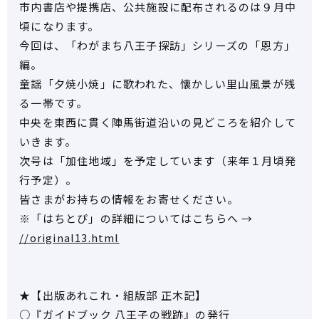
市内書店や提携店、公共施設に配布されるのは９月中
頃になります。
今回は、「わがまち八王子探訪」シリーズの「恩方」
編。
童謡「夕焼小焼」に歌われた、懐かしい里山風景が残
る一帯です。
中央を東西に貫く陣馬街道沿いの見どころを紹介して
いきます。
次号は「加住地域」を予定しています（来年１月頃発
行予定）。
皆さまがお持ちの情報をお寄せください。
※「はちとぴ」の詳細についてはこちらへ →
//original13.html
★【出版あれこれ・組版部 正木記】
○『ガイドブック 八王子の戦跡』の発行