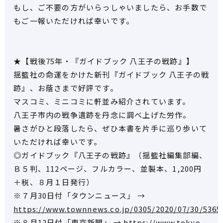
もし、ご不要の方がいらっしゃいましたら、お手数で
もご一報いただければ幸いです。
★【戦後75年・『ガイドブック 八王子の戦跡』】
揺籃社の命運をかけた新刊『ガイドブック 八王子の戦
跡』、お蔭さまで好評です。
マスコミ、ミニコミに軒並み紹介されています。
八王子市内の戦争遺跡を丹念に調べ上げた労作。
暑さがひと段落したら、ぜひ本書を片手に巡り歩いて
いただければ幸いです。
◎ガイドブック『八王子の戦跡』（揺籃社編集部編、
Ｂ５判、112ページ、フルカラー、並製本、1,200円
＋税、８月１日発行）
※７月30日付「タウンニュース」 →
https://www.townnews.co.jp/0305/2020/07/30/5365
※８月12日付「東京新聞」 →
https://www.tokyo-