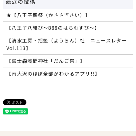
★【八王子鵲祭（かささぎさい）】
【八王子八結び～888のはちむすび～】
【清水工房・揺籃（ようらん）社 ニュースレター
Vol.113】
【富士森浅間神社「だんご祭」】
【南大沢のほぼ全部がわかるアプリ!!】