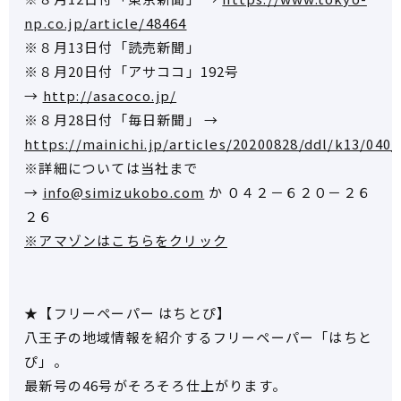
np.co.jp/article/48464
※８月13日付「読売新聞」
※８月20日付「アサココ」192号
→
http://asacoco.jp/
※８月28日付「毎日新聞」 →
https://mainichi.jp/articles/20200828/ddl/k13/040
※詳細については当社まで
→
info@simizukobo.com
か ０４２－６２０－２６
２６
※アマゾンはこちらをクリック
★【フリーペーパー はちとぴ】
八王子の地域情報を紹介するフリーペーパー「はちと
ぴ」。
最新号の46号がそろそろ仕上がります。