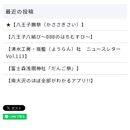
★【八王子鵲祭（かささぎさい）】
【八王子八結び～888のはちむすび～】
【清水工房・揺籃（ようらん）社 ニュースレター
Vol.113】
【富士森浅間神社「だんご祭」】
【南大沢のほぼ全部がわかるアプリ!!】