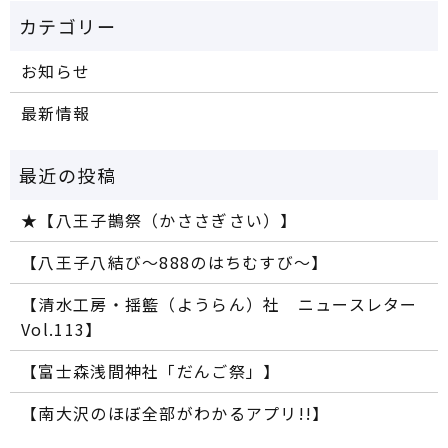
お知らせ
最新情報
★【八王子鵲祭（かささぎさい）】
【八王子八結び～888のはちむすび～】
【清水工房・揺籃（ようらん）社 ニュースレター
Vol.113】
【富士森浅間神社「だんご祭」】
【南大沢のほぼ全部がわかるアプリ!!】