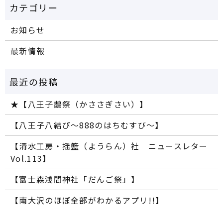
お知らせ
最新情報
★【八王子鵲祭（かささぎさい）】
【八王子八結び～888のはちむすび～】
【清水工房・揺籃（ようらん）社 ニュースレター
Vol.113】
【富士森浅間神社「だんご祭」】
【南大沢のほぼ全部がわかるアプリ!!】