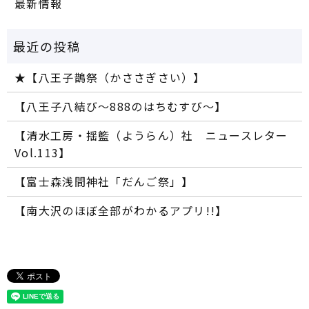
最新情報
★【八王子鵲祭（かささぎさい）】
【八王子八結び～888のはちむすび～】
【清水工房・揺籃（ようらん）社 ニュースレター
Vol.113】
【富士森浅間神社「だんご祭」】
【南大沢のほぼ全部がわかるアプリ!!】