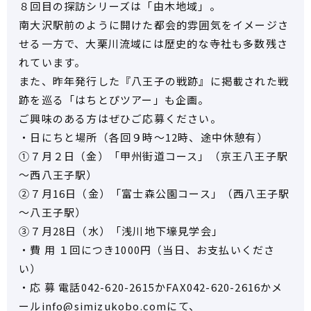
８回目の探訪シリーズは「由木地域」。
南大沢駅前のように開けた都会的雰囲気をイメージさ
せる一方で、大栗川流域には歴史的な寺社も多数残さ
れています。
また、昨年発行した『八王子の戦跡』に掲載された戦
跡を巡る「はちとぴツアー」も企画。
ご興味のある方はぜひご応募ください。
・日にちと場所（各回９時～12時、途中休憩有）
①７月２日（金）「甲州街道コース」（京王八王子駅
～西八王子駅）
②７月16日（金）「富士森公園コース」（西八王子駅
～八王子駅）
③７月28日（水）「浅川地下壕見学会」
・費 用 １回につき1000円（当日、お支払いくださ
い）
・応 募 電話042-620-2615かFAX042-620-2616かメ
ール
info@simizukobo.com
にて、