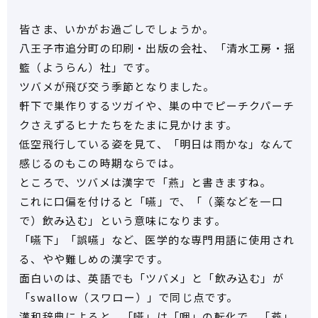
皆さま、いかがお過ごしでしょうか。
八王子市追分町の印刷・出版の会社、「清水工房・揺
籃（ようらん）社」です。
ツバメが飛び交う季節となりました。
軒下で巣作りするツガイや、巣の中でピーチクパーチ
クさえずるヒナたちをたまに見かけます。
低空飛行している姿を見て、「明日は雨かな」なんて
感じるのもこの時期ならでは。
ところで、ツバメは漢字で「燕」と書きますね。
これに口偏を付けると「嚥」で、「（薬などを一口
で）飲み込む」という意味になります。
「嚥下」「誤嚥」など、医学的な専門用語に使用され
る、やや難しめの漢字です。
面白いのは、英語でも「ツバメ」と「飲み込む」が
「swallow（スワロー）」で同じ点です。
漢和辞典によると、「嚥」は「咽」の転化で、「燕」