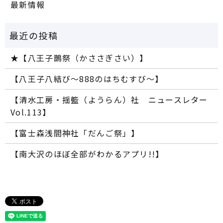
最新情報
★【八王子鵲祭（かささぎさい）】
【八王子八結び～888のはちむすび～】
【清水工房・揺籃（ようらん）社 ニュースレター
Vol.113】
【富士森浅間神社「だんご祭」】
【南大沢のほぼ全部がわかるアプリ!!】