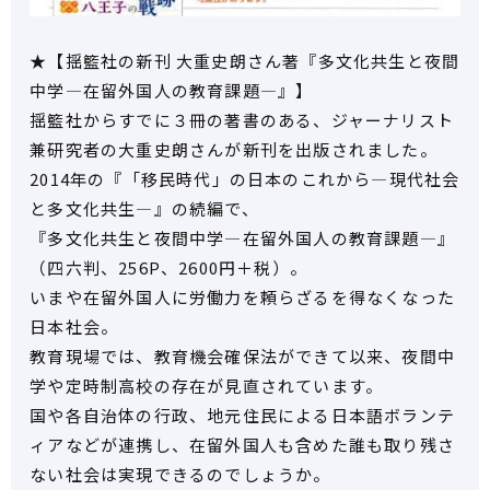
★【揺籃社の新刊 大重史朗さん著『多文化共生と夜間
中学―在留外国人の教育課題―』】
揺籃社からすでに３冊の著書のある、ジャーナリスト
兼研究者の大重史朗さんが新刊を出版されました。
2014年の『「移民時代」の日本のこれから―現代社会
と多文化共生―』の続編で、
『多文化共生と夜間中学―在留外国人の教育課題―』
（四六判、256P、2600円＋税）。
いまや在留外国人に労働力を頼らざるを得なくなった
日本社会。
教育現場では、教育機会確保法ができて以来、夜間中
学や定時制高校の存在が見直されています。
国や各自治体の行政、地元住民による日本語ボランテ
ィアなどが連携し、在留外国人も含めた誰も取り残さ
ない社会は実現できるのでしょうか。