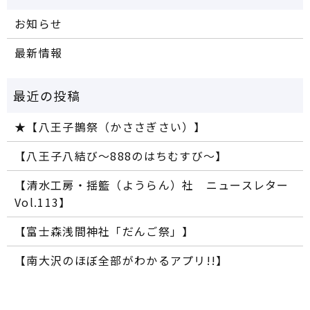
お知らせ
最新情報
★【八王子鵲祭（かささぎさい）】
【八王子八結び～888のはちむすび～】
【清水工房・揺籃（ようらん）社 ニュースレター
Vol.113】
【富士森浅間神社「だんご祭」】
【南大沢のほぼ全部がわかるアプリ!!】