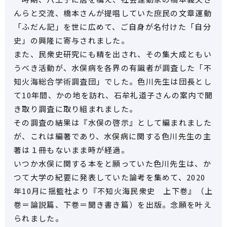
んらと交流、橋本さんが提唱していた庶民の文章運動
「ふだん記」を世に広めて、ご自身が名付けた「自分
史」の興隆に寄与されました。
また、民衆史研究にも精を出され、その集大成ともい
うべき活動が、水俣病を各界の有識者が調査した「不
知火海総合学術調査団」でした。色川先生は団長とし
て10年間、かの地を訪れ、石牟礼道子さんの案内で聞
き取り調査に取り組まれました。
その調査の結果は『水俣の啓示』として編まれました
が、これは編著であり、水俣病に関する色川先生の主
著は１冊もないまま時が経過。
いつか水俣に関する本をと願っていた色川先生は、か
つて大学の紀要に発表していた論考を集めて、2020
年10月に揺籃社より『不知火海民衆史 上下巻』（上
巻＝論説篇、下巻＝聞き書き篇）を出版。念願を叶え
られました。