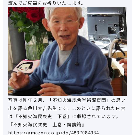
謹んでご冥福をお祈りいたします。
写真は昨年２月、「不知火海総合学術調査団」の思い
出を語る色川大吉先生です。このときに語られた内容
は『不知火海民衆史 下巻』に収録されています。
『不知火海民衆史 上巻・論説篇』
https://amazon.co.jp/dp/4897084334