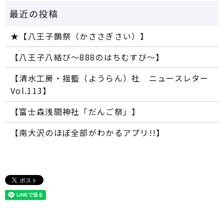
★【八王子鵲祭（かささぎさい）】
【八王子八結び～888のはちむすび～】
【清水工房・揺籃（ようらん）社 ニュースレター
Vol.113】
【富士森浅間神社「だんご祭」】
【南大沢のほぼ全部がわかるアプリ!!】