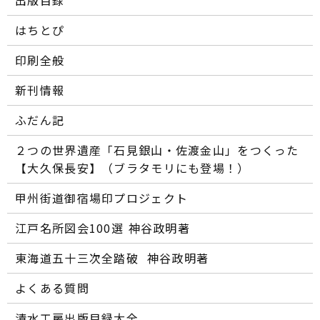
はちとぴ
印刷全般
新刊情報
ふだん記
２つの世界遺産「石見銀山・佐渡金山」をつくった
【大久保長安】（ブラタモリにも登場！）
甲州街道御宿場印プロジェクト
江戸名所図会100選―― 神谷政明著
東海道五十三次全踏破 ―― 神谷政明著
よくある質問
清水工房出版目録大全