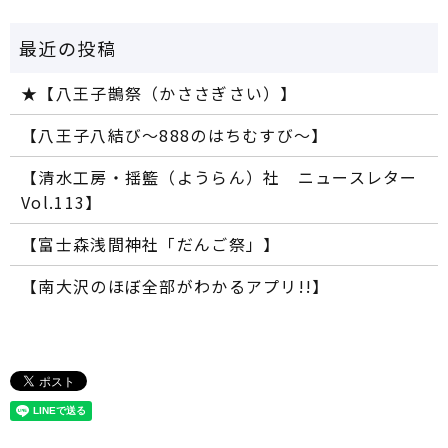
★【八王子鵲祭（かささぎさい）】
【八王子八結び～888のはちむすび～】
【清水工房・揺籃（ようらん）社 ニュースレター
Vol.113】
【富士森浅間神社「だんご祭」】
【南大沢のほぼ全部がわかるアプリ!!】