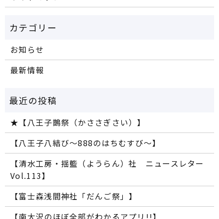
お知らせ
最新情報
★【八王子鵲祭（かささぎさい）】
【八王子八結び～888のはちむすび～】
【清水工房・揺籃（ようらん）社 ニュースレター
Vol.113】
【富士森浅間神社「だんご祭」】
【南大沢のほぼ全部がわかるアプリ!!】