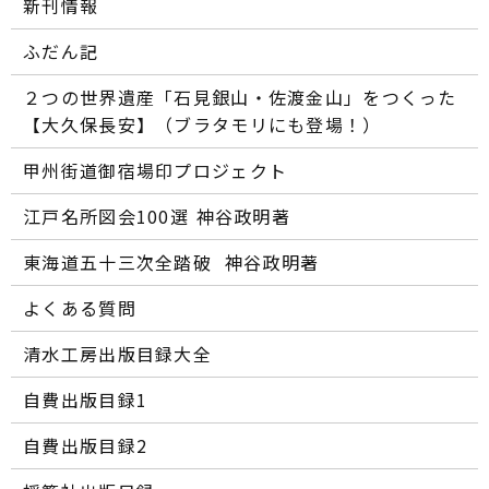
新刊情報
ふだん記
２つの世界遺産「石見銀山・佐渡金山」をつくった
【大久保長安】（ブラタモリにも登場！）
甲州街道御宿場印プロジェクト
江戸名所図会100選―― 神谷政明著
東海道五十三次全踏破 ―― 神谷政明著
よくある質問
清水工房出版目録大全
自費出版目録1
自費出版目録2