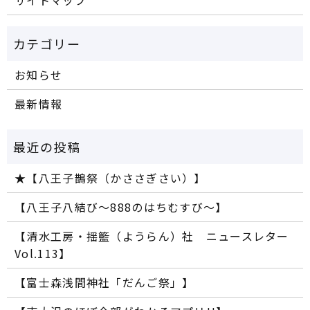
サイトマップ
お知らせ
最新情報
★【八王子鵲祭（かささぎさい）】
【八王子八結び～888のはちむすび～】
【清水工房・揺籃（ようらん）社 ニュースレター
Vol.113】
【富士森浅間神社「だんご祭」】