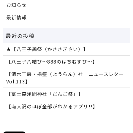
お知らせ
最新情報
★【八王子鵲祭（かささぎさい）】
【八王子八結び～888のはちむすび～】
【清水工房・揺籃（ようらん）社 ニュースレター
Vol.113】
【富士森浅間神社「だんご祭」】
【南大沢のほぼ全部がわかるアプリ!!】