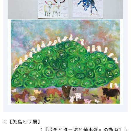
【矢島ヒサ展】
【『ポチとター坊と焼夷弾』の動画】