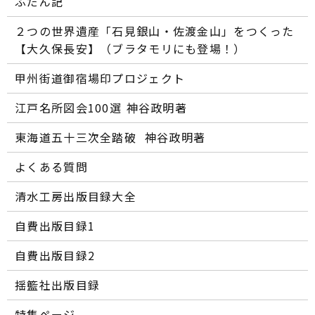
ふだん記
２つの世界遺産「石見銀山・佐渡金山」をつくった
【大久保長安】（ブラタモリにも登場！）
甲州街道御宿場印プロジェクト
江戸名所図会100選―― 神谷政明著
東海道五十三次全踏破 ―― 神谷政明著
よくある質問
清水工房出版目録大全
自費出版目録1
自費出版目録2
揺籃社出版目録
特集ページ