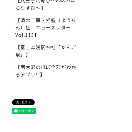
【八王子八結び～888のは
ちむすび～】
【清水工房・揺籃（ようら
ん）社 ニュースレター
Vol.113】
【富士森浅間神社「だんご
祭」】
【南大沢のほぼ全部がわか
るアプリ!!】