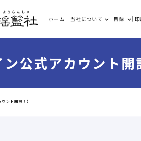
ホーム
当社について
目録
印
イン公式アカウント開
カウント開設！】