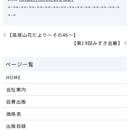
<-><-><-><-><-><-><-><-><-><-><-><-><-><->
<->
【高尾山花だより～その46～】
【第19回みずき会展】
HOME
会社案内
自費出版
価格表
出版目録