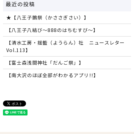
★【八王子鵲祭（かささぎさい）】
【八王子八結び～888のはちむすび～】
【清水工房・揺籃（ようらん）社 ニュースレター
Vol.113】
【富士森浅間神社「だんご祭」】
【南大沢のほぼ全部がわかるアプリ!!】