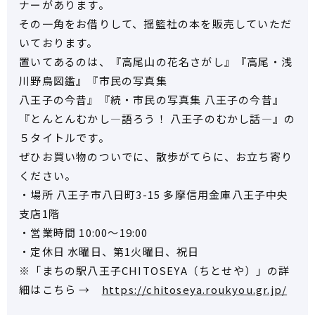
ナーがあります。
その一角をお借りして、揺籃社の本を販売していただ
いております。
置いてあるのは、『高尾山の花名さがし』『高尾・浅
川野鳥図鑑』『市民の写真集
八王子の今昔』『続・市民の写真集 八王子の今昔』
『とんとんむかし―語ろう！ 八王子のむかし話―』の
５タイトルです。
ぜひお買い物のついでに、散歩がてらに、お立ち寄り
ください。
・場所 八王子市八日町3-15 多摩信用金庫八王子中央
支店1階
・営業時間 10:00～19:00
・定休日 水曜日、第1火曜日、祝日
※「まちの駅八王子CHITOSEYA（ちとせや）」の詳
細はこちら →
https://chitoseya.roukyou.gr.jp/