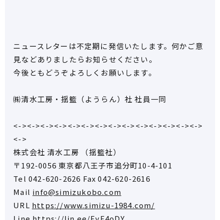
ニュースレターは不定期に発信いたします。何かご意
見などありましたらお知らせください。
今後ともどうぞよろしくお願いします。
㈱清水工房・揺籃（ようらん）社 社員一同
<-><-><-><-><-><-><-><-><-><-><-><-><-><->
<->
株式会社 清水工房 （揺籃社）
〒192-0056 東京都八王子市追分町10-4-101
Tel 042-620-2626 Fax 042-620-2616
Mail
info@simizukobo.com
URL
https://www.simizu-1984.com/
Line
https://lin.ee/EvE4oDY