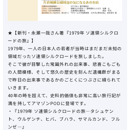
★【新刊・永瀬一哉さん著『1979年 ソ連領シルクロ
ードの旅』】
1979年、一人の日本人の若者が当時はまだまだ未知の
領域だったソ連領シルクロードを旅しました。
そこで彼が目撃した常識外れの出来事、悲喜こもごも
の人間模様、そして悠久の歴史を刻んだ遺構群がまる
で昨日の出来事であるかのごとくにつぶさに綴られて
いきます。
40年の時を超えて、史料的価値も非常に高い旅行記が
満を持してアマゾンPODに登場です。
・『1979年 ソ連領シルクロードの旅―タシュケン
ト、ウルゲンチ、ヒバ、ブハラ、サマルカンド、フル
ンゼ―』