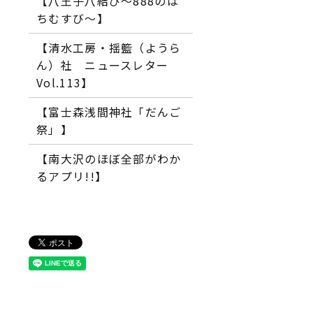
【八王子八結び～888のは
ちむすび～】
【清水工房・揺籃（ようら
ん）社 ニュースレター
Vol.113】
【富士森浅間神社「だんご
祭」】
【南大沢のほぼ全部がわか
るアプリ!!】