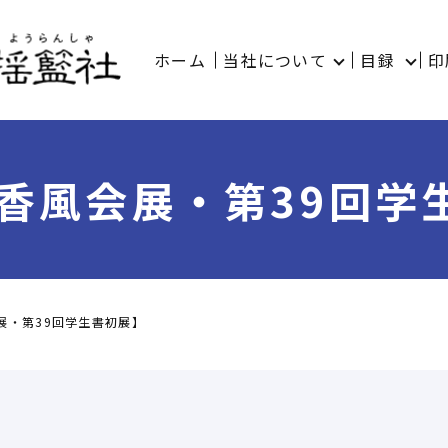
ホーム
当社について
目録
印
回香風会展・第39回学
展・第39回学生書初展】