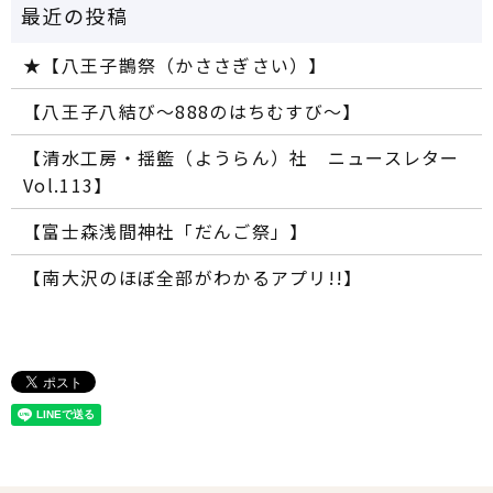
★【八王子鵲祭（かささぎさい）】
【八王子八結び～888のはちむすび～】
【清水工房・揺籃（ようらん）社 ニュースレター
Vol.113】
【富士森浅間神社「だんご祭」】
【南大沢のほぼ全部がわかるアプリ!!】