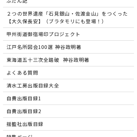
ふだん記
２つの世界遺産「石見銀山・佐渡金山」をつくった
【大久保長安】（ブラタモリにも登場！）
甲州街道御宿場印プロジェクト
江戸名所図会100選―― 神谷政明著
東海道五十三次全踏破 ―― 神谷政明著
よくある質問
清水工房出版目録大全
自費出版目録1
自費出版目録2
揺籃社出版目録
特集ページ