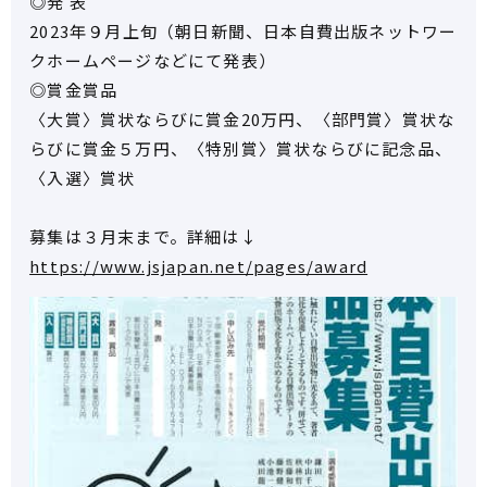
◎発 表
2023年９月上旬（朝日新聞、日本自費出版ネットワー
クホームページなどにて発表）
◎賞金賞品
〈大賞〉賞状ならびに賞金20万円、〈部門賞〉賞状な
らびに賞金５万円、〈特別賞〉賞状ならびに記念品、
〈入選〉賞状
募集は３月末まで。詳細は↓
https://www.jsjapan.net/pages/award