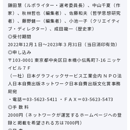
鎌田慧（ルポライター・選考委員長）、中山千夏（作
家）、秋林哲也（編集者）、佐藤和夫（哲学思想研究
者）、藤野健一（編集者）、小池一子（クリエイティ
ブ・ディレクター）、成田龍一（歴史家）
◎受付期間
2022年12月１日～2023年３月31日（当日消印有効）
◎申し込み
〒103-0001 東京都中央区日本橋小伝馬町7-16 ニッケ
イビル７Ｆ
（一社）日本グラフィックサービス工業会内 ＮＰＯ法
人日本自費出版ネットワーク日本自費出版文化賞事務
局宛
・電話＝03-5623-5411 ・ＦＡＸ＝03-5623-5473
◎手 数 料
2000円（ネットワークが運営するホームページへの登
録と掲載を希望される方は7000円）