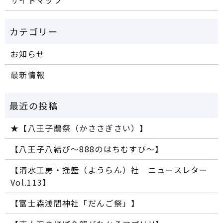
サイトマップ
お知らせ
最新情報
★【八王子鵲祭（かささぎさい）】
【八王子八結び～888のはちむすび～】
【清水工房・揺籃（ようらん）社 ニュースレター
Vol.113】
【富士森浅間神社「だんご祭」】