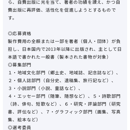
ら、自費出版に光を当て、著者の功績を讃え、かつ自
費出版に再評価、活性化を促進しようとするもので
す。
◎応募資格
製作費用の全額または一部を著者（個人・団体）が負
担し、日本国内で2013年以降に出版され、主として日
本語で書かれた一般書（製本された書物が対象）
◎募集部門
１・地域文化部門（郷土史、地域誌、記念誌など）、
２・個人誌部門（自分史、遺稿集、旅行記など）、
３・小説部門（小説、童話など）、
４・エッセー部門（随筆、随想など）、５・詩歌部門
（詩、俳句、短歌など）、６・研究・評論部門（研究
書、評伝など）、７・グラフィック部門（画集、写真
集、絵本など）
◎選考委員