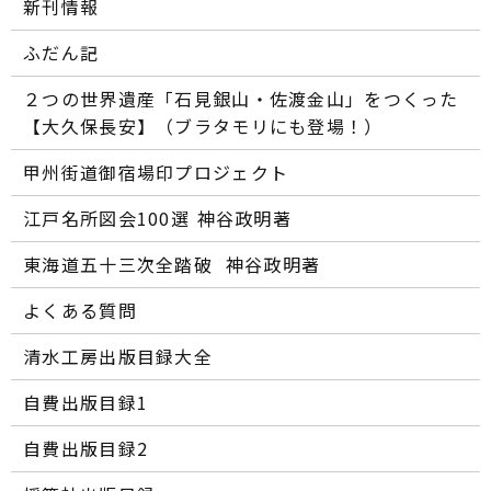
新刊情報
ふだん記
２つの世界遺産「石見銀山・佐渡金山」をつくった
【大久保長安】（ブラタモリにも登場！）
甲州街道御宿場印プロジェクト
江戸名所図会100選―― 神谷政明著
東海道五十三次全踏破 ―― 神谷政明著
よくある質問
清水工房出版目録大全
自費出版目録1
自費出版目録2