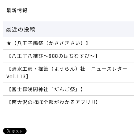
最新情報
★【八王子鵲祭（かささぎさい）】
【八王子八結び～888のはちむすび～】
【清水工房・揺籃（ようらん）社 ニュースレター
Vol.113】
【富士森浅間神社「だんご祭」】
【南大沢のほぼ全部がわかるアプリ!!】