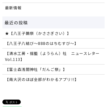
最新情報
★【八王子鵲祭（かささぎさい）】
【八王子八結び～888のはちむすび～】
【清水工房・揺籃（ようらん）社 ニュースレター
Vol.113】
【富士森浅間神社「だんご祭」】
【南大沢のほぼ全部がわかるアプリ!!】