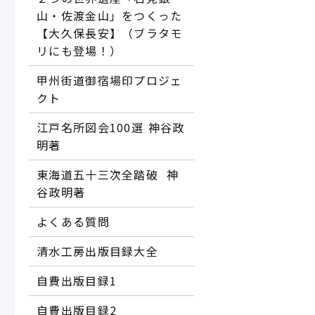
山・佐渡金山」をつくった
【大久保長安】（ブラタモ
リにも登場！）
甲州街道御宿場印プロジェ
クト
江戸名所図会100選―― 神谷政
明著
東海道五十三次全踏破 ―― 神
谷政明著
よくある質問
清水工房出版目録大全
自費出版目録1
自費出版目録2