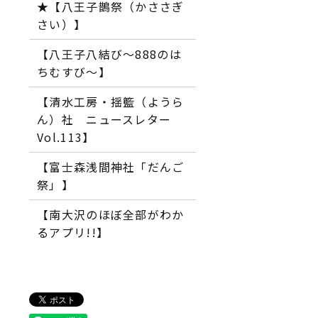
★【八王子鵲祭（かささぎ
さい）】
【八王子八結び～888のは
ちむすび～】
【清水工房・揺籃（ようら
ん）社 ニュースレター
Vol.113】
【富士森浅間神社「だんご
祭」】
【南大沢のほぼ全部がわか
るアプリ!!】