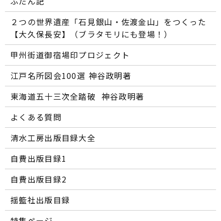
ふだん記
２つの世界遺産「石見銀山・佐渡金山」をつくった
【大久保長安】（ブラタモリにも登場！）
甲州街道御宿場印プロジェクト
江戸名所図会100選―― 神谷政明著
東海道五十三次全踏破 ―― 神谷政明著
よくある質問
清水工房出版目録大全
自費出版目録1
自費出版目録2
揺籃社出版目録
特集ページ