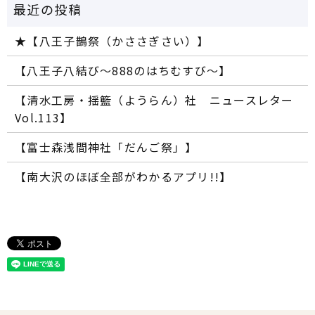
★【八王子鵲祭（かささぎさい）】
【八王子八結び～888のはちむすび～】
【清水工房・揺籃（ようらん）社 ニュースレター
Vol.113】
【富士森浅間神社「だんご祭」】
【南大沢のほぼ全部がわかるアプリ!!】