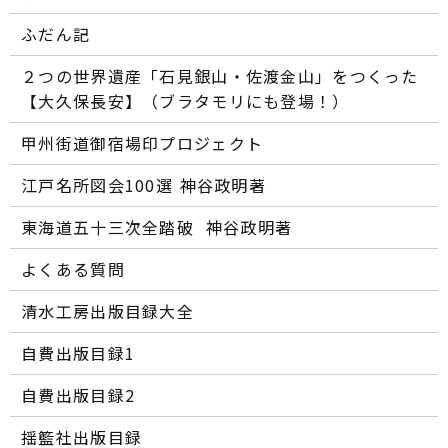
ふだん記
２つの世界遺産「石見銀山・佐渡金山」をつくった
【大久保長安】（ブラタモリにも登場！）
甲州街道御宿場印プロジェクト
江戸名所図会100選―― 神谷政明著
東海道五十三次全踏破 ―― 神谷政明著
よくある質問
清水工房出版目録大全
自費出版目録1
自費出版目録2
揺籃社出版目録