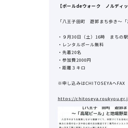
【ポールdeウォーク ノルディ
「八王子田町 遊郭まち歩き～「
・９月30日（土）16時 まちの駅C
・レンタルポール無料
・先着20名
・参加費2000円
・距離３キロ
※申し込みはCHITOSEYAへFAX（0
https://chitoseya.roukyou.gr.