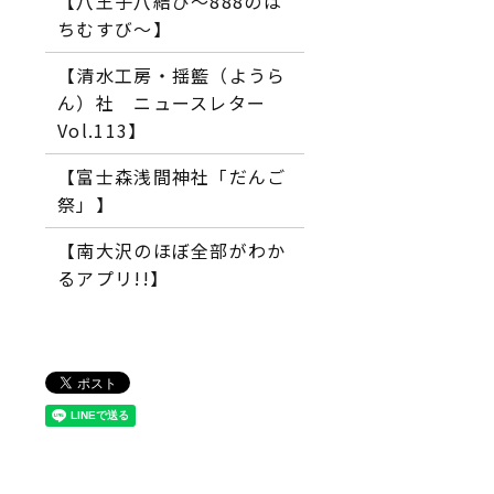
【八王子八結び～888のは
ちむすび～】
【清水工房・揺籃（ようら
ん）社 ニュースレター
Vol.113】
【富士森浅間神社「だんご
祭」】
【南大沢のほぼ全部がわか
るアプリ!!】