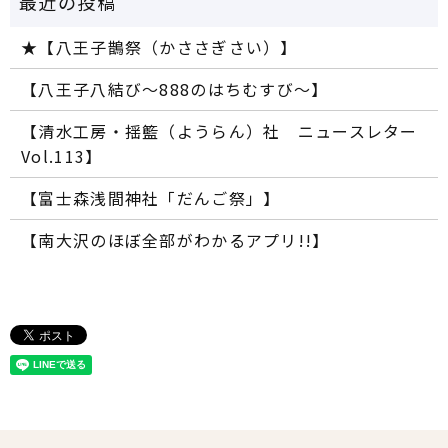
★【八王子鵲祭（かささぎさい）】
【八王子八結び～888のはちむすび～】
【清水工房・揺籃（ようらん）社 ニュースレター
Vol.113】
【富士森浅間神社「だんご祭」】
【南大沢のほぼ全部がわかるアプリ!!】