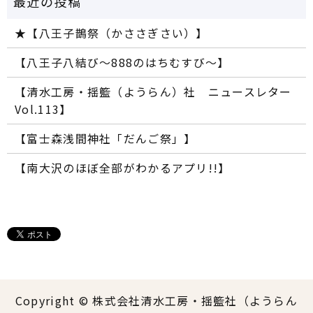
★【八王子鵲祭（かささぎさい）】
【八王子八結び～888のはちむすび～】
【清水工房・揺籃（ようらん）社 ニュースレター
Vol.113】
【富士森浅間神社「だんご祭」】
【南大沢のほぼ全部がわかるアプリ!!】
Copyright © 株式会社清水工房・揺籃社（ようらん