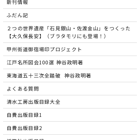
新刊情報
ふだん記
２つの世界遺産「石見銀山・佐渡金山」をつくった
【大久保長安】（ブラタモリにも登場！）
甲州街道御宿場印プロジェクト
江戸名所図会100選―― 神谷政明著
東海道五十三次全踏破 ―― 神谷政明著
よくある質問
清水工房出版目録大全
自費出版目録1
自費出版目録2