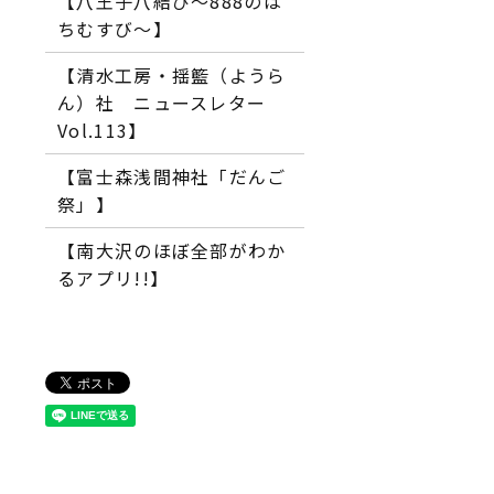
【八王子八結び～888のは
ちむすび～】
【清水工房・揺籃（ようら
ん）社 ニュースレター
Vol.113】
【富士森浅間神社「だんご
祭」】
【南大沢のほぼ全部がわか
るアプリ!!】