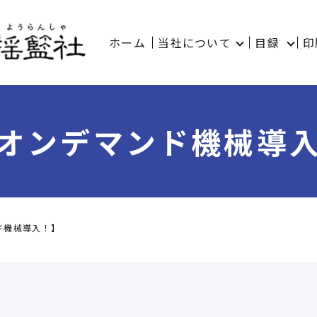
ホーム
当社について
目録
印
オンデマンド機械導
ド機械導入！】