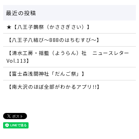
★【八王子鵲祭（かささぎさい）】
【八王子八結び～888のはちむすび～】
【清水工房・揺籃（ようらん）社 ニュースレター
Vol.113】
【富士森浅間神社「だんご祭」】
【南大沢のほぼ全部がわかるアプリ!!】