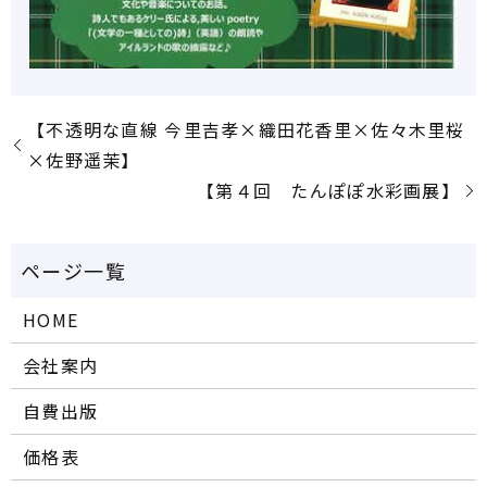
【不透明な直線 今里吉孝×織田花香里×佐々木里桜
×佐野遥茉】
【第４回 たんぽぽ水彩画展】
HOME
会社案内
自費出版
価格表