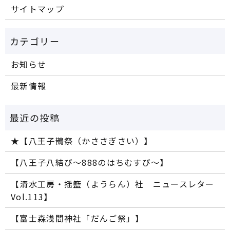
サイトマップ
お知らせ
最新情報
★【八王子鵲祭（かささぎさい）】
【八王子八結び～888のはちむすび～】
【清水工房・揺籃（ようらん）社 ニュースレター
Vol.113】
【富士森浅間神社「だんご祭」】