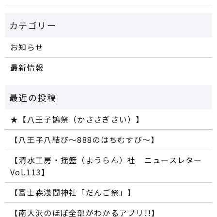
お知らせ
最新情報
★【八王子鵲祭（かささぎさい）】
【八王子八結び～888のはちむすび～】
【清水工房・揺籃（ようらん）社 ニュースレター
Vol.113】
【富士森浅間神社「だんご祭」】
【南大沢のほぼ全部がわかるアプリ!!】