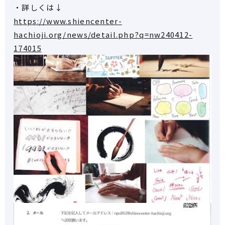
・詳しくは↓
https://www.shiencenter-
hachioji.org/news/detail.php?q=nw240412-
174015