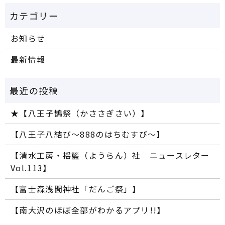
お知らせ
最新情報
★【八王子鵲祭（かささぎさい）】
【八王子八結び～888のはちむすび～】
【清水工房・揺籃（ようらん）社 ニュースレター
Vol.113】
【富士森浅間神社「だんご祭」】
【南大沢のほぼ全部がわかるアプリ!!】