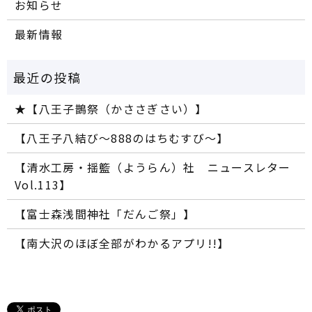
お知らせ
最新情報
★【八王子鵲祭（かささぎさい）】
【八王子八結び～888のはちむすび～】
【清水工房・揺籃（ようらん）社 ニュースレター
Vol.113】
【富士森浅間神社「だんご祭」】
【南大沢のほぼ全部がわかるアプリ!!】