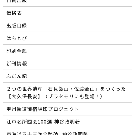
自費出版
価格表
出版目録
はちとぴ
印刷全般
新刊情報
ふだん記
２つの世界遺産「石見銀山・佐渡金山」をつくった
【大久保長安】（ブラタモリにも登場！）
甲州街道御宿場印プロジェクト
江戸名所図会100選―― 神谷政明著
東海道五十三次全踏破 ―― 神谷政明著