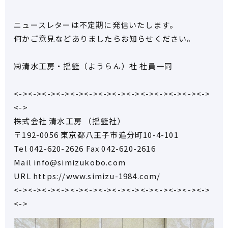
ニュースレターは不定期に発信いたします。
何かご意見などありましたらお知らせください。
㈱清水工房・揺籃（ようらん）社 社員一同
<-><-><-><-><-><-><-><-><-><-><-><-><-><->
<->
株式会社 清水工房 （揺籃社）
〒192-0056 東京都八王子市追分町10-4-101
Tel 042-620-2626 Fax 042-620-2616
Mail info@simizukobo.com
URL https://www.simizu-1984.com/
<-><-><-><-><-><-><-><-><-><-><-><-><-><->
<->