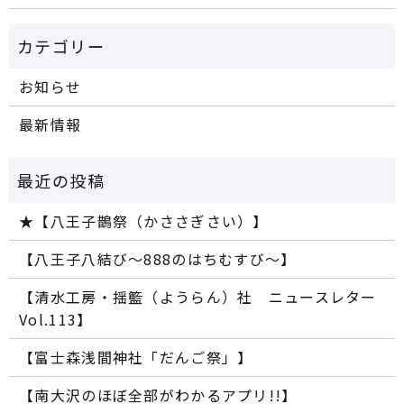
お知らせ
最新情報
★【八王子鵲祭（かささぎさい）】
【八王子八結び～888のはちむすび～】
【清水工房・揺籃（ようらん）社 ニュースレター
Vol.113】
【富士森浅間神社「だんご祭」】
【南大沢のほぼ全部がわかるアプリ!!】