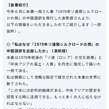
【自著紹介】
今年６月に永瀬一哉さん著『1979年ソ連領シルクロー
ドの旅』の中国語訳を発行した袁昕煜さんより、
以下の寄稿をいただきましたのでご紹介します（一部
抜粋）。
◎「私はなぜ『1979年ソ連領シルクロードの旅』の
中国語訳を出版したか」（袁昕煜）
本書は1979年前後の「ソ連（ロシア）の文化政策」と
「中央アジアの風土・人情」を丹念に復元して描いた
一冊である。
私は簡素にして流暢な叙述で提示された本書の世界に
魅了された。
「この本には史料的価値がある。中央アジアの歴史を
研究する時に活用できる。もっと多くの人に伝えなけ
ればならない」