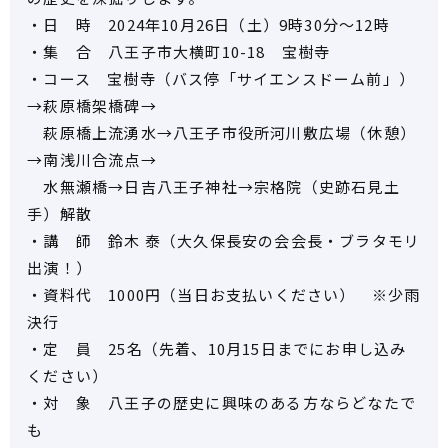
・日 時 2024年10月26日（土）9時30分～12時
・集 合 八王子市大横町10-18 宝樹寺
・コース 宝樹寺（バス停「サイエンスドーム前」）
→萩原橋架橋碑→
萩原橋上流湧水→八王子市役所河川敷広場（休憩）
→南浅川合流点→
水無瀬橋→日吉八王子神社→宗格院（史跡石見土
手）解散
・講 師 鈴木 泰（大久保長安の会会長・ブラタモリ
出演！）
・資料代 1000円（当日お支払いください） ※少雨
決行
・定 員 25名（先着、10月15日までにお申し込み
ください）
・対 象 八王子の歴史に興味のある方ならどなたで
も