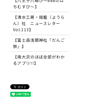
【八王子八結び～888のは
ちむすび～】
【清水工房・揺籃（ようら
ん）社 ニュースレター
Vol.113】
【富士森浅間神社「だんご
祭」】
【南大沢のほぼ全部がわか
るアプリ!!】