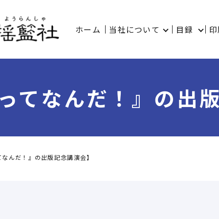
ホーム
当社について
目録
印
ってなんだ！』の出
てなんだ！』の出版記念講演会】