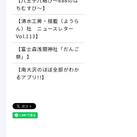
【八王子八結び～888のは
ちむすび～】
【清水工房・揺籃（ようら
ん）社 ニュースレター
Vol.113】
【富士森浅間神社「だんご
祭」】
【南大沢のほぼ全部がわか
るアプリ!!】