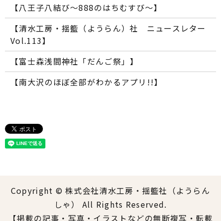
【八王子八結び～888のはちむすび～】
【清水工房・揺籃（ようらん）社 ニュースレター
Vol.113】
【富士森浅間神社「だんご祭」】
【南大沢のほぼ全部がわかるアプリ!!】
Copyright © 株式会社清水工房・揺籃社（ようらん
しゃ） All Rights Reserved.
【掲載の記事・写真・イラストなどの無断複写・転載